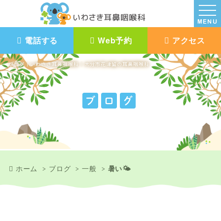
MENU
電話する
Web予約
アクセス
ブログ｜いわさき耳鼻咽喉科｜大分市花津留の耳鼻咽喉科
ブ
ロ
グ
ホーム
ブログ
一般
暑い🌤