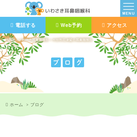
MENU
電話する
Web予約
アクセス
ブログ｜いわさき耳鼻咽喉科｜大分市花津留の耳鼻咽喉科
ブ
ロ
グ
ホーム
ブログ