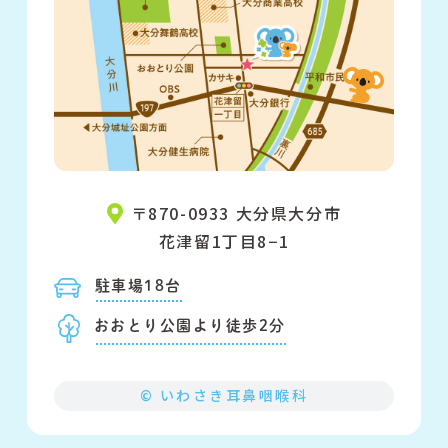
〒870-0933 大分県大分市
花津留1丁目8−1
駐車場18台
おおとり公園より徒歩2分
© いわさき耳鼻咽喉科