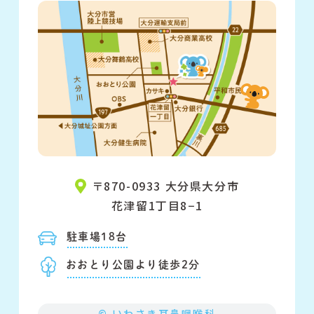
〒870-0933 大分県大分市
花津留1丁目8−1
駐車場18台
おおとり公園より徒歩2分
© いわさき耳鼻咽喉科