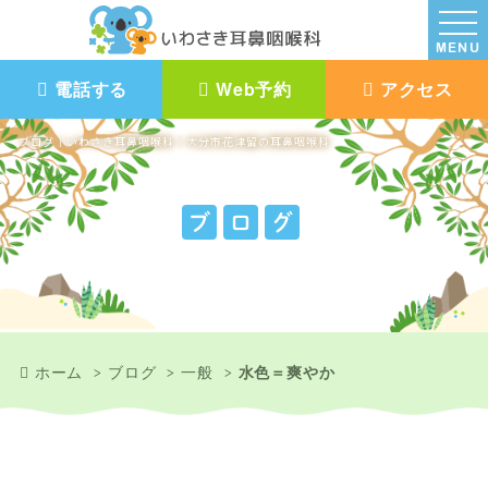
MENU
電話する
Web予約
アクセス
ブログ｜いわさき耳鼻咽喉科｜大分市花津留の耳鼻咽喉科
ブ
ロ
グ
ホーム
ブログ
一般
水色＝爽やか